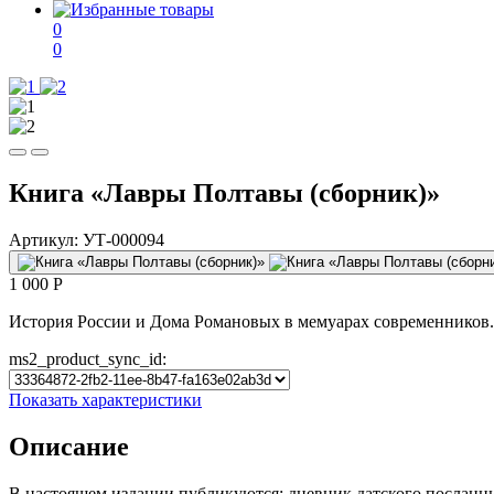
0
0
Книга «Лавры Полтавы (сборник)»
Артикул:
УТ-000094
1 000
P
История России и Дома Романовых в мемуарах современников.
ms2_product_sync_id:
Показать характеристики
Описание
В настоящем издании публикуются: дневник датского посланник