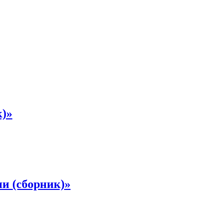
к)»
ии (сборник)»