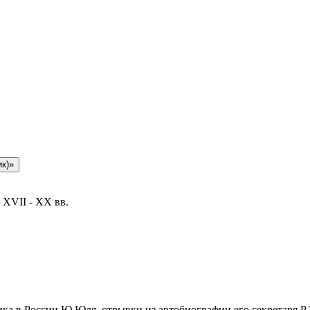
 XVII - XX вв.
а в России Ю.Юля, отрывки из автобиографии его секретаря Р.Э