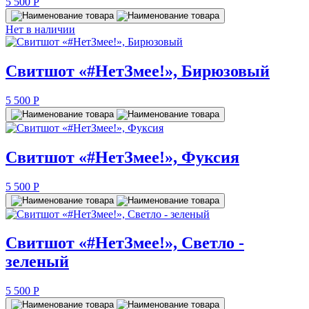
5 500
P
Нет в наличии
Свитшот «#НетЗмее!», Бирюзовый
5 500
P
Свитшот «#НетЗмее!», Фуксия
5 500
P
Свитшот «#НетЗмее!», Светло -
зеленый
5 500
P