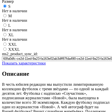
Размер
S
Нет в наличии
M
Нет в наличии
L
Нет в наличии
XL
Нет в наличии
XXL
XXXL
ms2_product_sync_id:
Показать характеристики
Описание
В честь юбилея редакции мы выпустили лимитированную
коллекцию футболок с тремя звёздами — по одной за каждый
десяток лет. Футболка с надписью «Соучастник»,
подписанная журналистами «Новой», была выпущена в
количестве всего 30 экземпляров. Каждую футболку подписал
один из журналистов «Новой». А чей автограф будет на
Вашей футболке? Решит случайная жеребьёвка. Поддержим